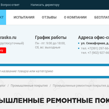
Вопрос-ответ
Написать директору
КТ
ИСПЫТАНИЯ
ОТЗЫВЫ
О КОМПАНИИ
БЕСПЛА
asko.ru
График работы
Адреса офис-с
круглосуточный)
Пн - пт: 9:00 до 18:00,
ул. Семафорная, д.
Сб, вс: выходные
тел. +7(391) 297-66
ку
тел. +7 (902) 927-6
ые полы
алог
/
Промышленные покрытия
/
Промышленные ремонтные покрытия д
олы
ые полы
ЫШЛЕННЫЕ РЕМОНТНЫЕ ПОК
дные наливные
олы
о металлу