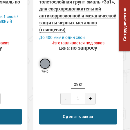
-эмаль по
толстослойная грунт-эмаль «3в1»,
для сверхпродолжительной
Сотрудничество
антикоррозионной и механической
в 1 слой /
лажный
защиты черных металлов
(глянцевая)
До 400 мкм в один слой
заказ
Изготавливается под заказ
у
по запросу
Цена:
7040
25 кг
-
+
Сделать заказ