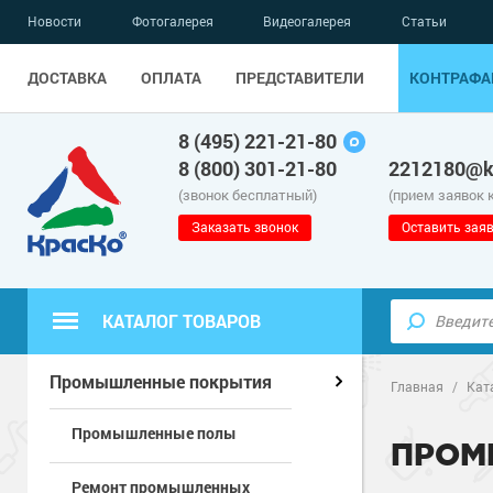
Новости
Фотогалерея
Видеогалерея
Статьи
ДОСТАВКА
ОПЛАТА
ПРЕДСТАВИТЕЛИ
КОНТРАФА
8 (495) 221-21-80
8 (800) 301-21-80
2212180@kr
(звонок бесплатный)
(прием заявок 
Заказать звонок
Оставить заяв
КАТАЛОГ ТОВАРОВ
Полиуретанов
Полимерные наливные полы
Промышленные покрытия
Главная
/
Кат
Промышленные полы
Эпоксидные п
Полиуретанов
Для бетонных полов
ПРОМ
Ремонт промышленных
Водно-эпокси
Эпоксидные п
Грунт-эмали п
Для металла