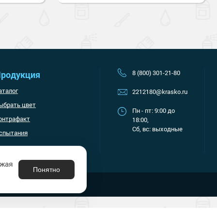
8 (800) 301-21-80
родукция
аталог
2212180@krasko.ru
ыбрать цвет
Пн - пт: 9:00 до
онтрафакт
18:00,
Сб, вс: выходные
спытания
лжая
Понятно