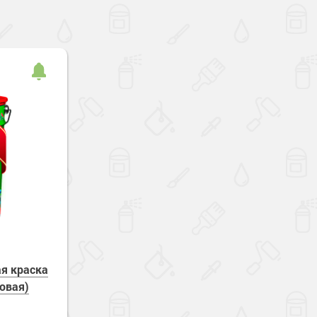
я краска
товая)