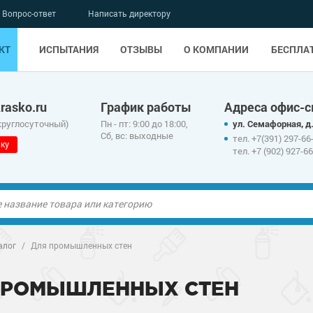
Вопрос-ответ
Написать директору
КТ
ИСПЫТАНИЯ
ОТЗЫВЫ
О КОМПАНИИ
БЕСПЛА
asko.ru
График работы
Адреса офис-с
круглосуточный)
Пн - пт: 9:00 до 18:00,
ул. Семафорная, д.
Сб, вс: выходные
тел. +7(391) 297-66
ку
тел. +7 (902) 927-6
ые полы
ые полы
алог
/
Для промышленных стен
олы
ые полы
олы
ые полы
ПРОМЫШЛЕННЫХ СТЕН
дные наливные
олы
о металлу
дные наливные
олы
о металлу