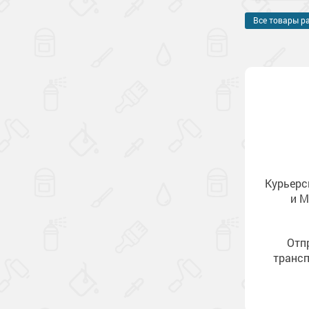
Все товары р
Курьерс
и М
Отп
транс