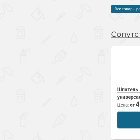
Все товары р
Сопутс
Шпатель
универса
Цена:
от