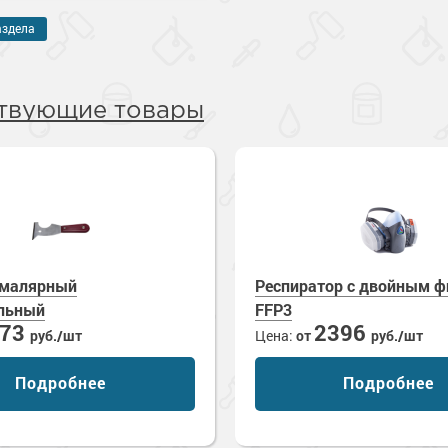
аздела
твующие товары
 малярный
Респиратор с двойным ф
льный
FFP3
473
2396
руб./шт
Цена:
от
руб./шт
Подробнее
Подробнее