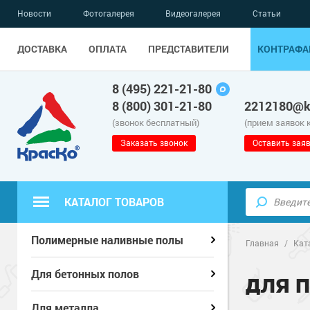
Новости
Фотогалерея
Видеогалерея
Статьи
ДОСТАВКА
ОПЛАТА
ПРЕДСТАВИТЕЛИ
КОНТРАФА
8 (495) 221-21-80
8 (800) 301-21-80
2212180@kr
(звонок бесплатный)
(прием заявок 
Заказать звонок
Оставить заяв
КАТАЛОГ ТОВАРОВ
Полиуретанов
Полиуретанов
Полимерные наливные полы
Полимерные наливные полы
Главная
/
Кат
Эпоксидные п
Полиуретанов
Эпоксидные п
Полиуретанов
Для бетонных полов
Для бетонных полов
ДЛЯ 
Водно-эпокси
Эпоксидные п
Грунт-эмали п
Водно-эпокси
Эпоксидные п
Грунт-эмали п
Для металла
Для металла