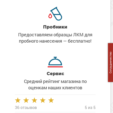
Сопутствующие товары
Морозостойкие краски для металла
Морозостойкие краски для фасада
Сопутствующие товары
Пробники
Предоставляем образцы ЛКМ
для
пробного нанесения
— бесплатно!
Сотрудничество
Сервис
Средний рейтинг магазина
по
оценкам наших клиентов
36 отзывов
5 из 5