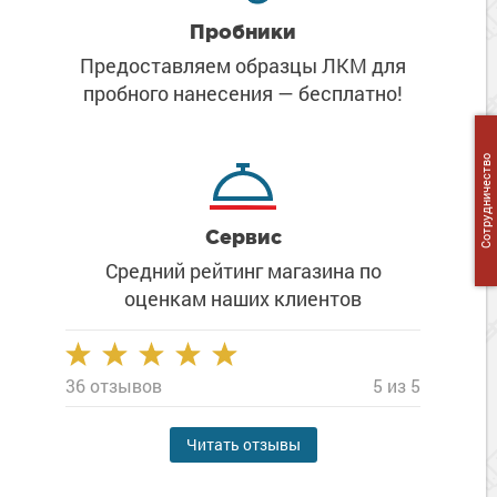
Сопутствующие товары
Морозостойкие краски для металла
Пробники
Морозостойкие краски для фасада
Предоставляем образцы ЛКМ
для
Сопутствующие товары
пробного нанесения
— бесплатно!
Сотрудничество
Сервис
Средний рейтинг магазина
по
оценкам наших клиентов
36 отзывов
5 из 5
Читать отзывы