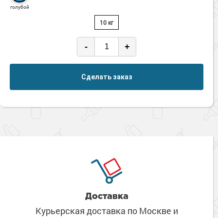
Сопутствующие товары
Морозостойкие краски для металла
голубой
Морозостойкие краски для фасада
10 кг
Сопутствующие товары
-
+
Сделать заказ
Доставка
Курьерская доставка по Москве
и