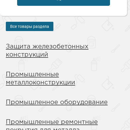
Сопутствующие товары
Морозостойкие краски для металла
Морозостойкие краски для фасада
Сопутствующие товары
Все товары раздела
Защита железобетонных
конструкций
Промышленные
металлоконструкции
Промышленное оборудование
Промышленные ремонтные