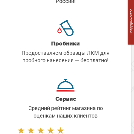
России!
Сопутствующие товары
Морозостойкие краски для металла
Сотрудничество
Морозостойкие краски для фасада
Сопутствующие товары
Пробники
Предоставляем образцы ЛКМ
для
пробного нанесения
— бесплатно!
Сервис
Средний рейтинг магазина
по
оценкам наших клиентов