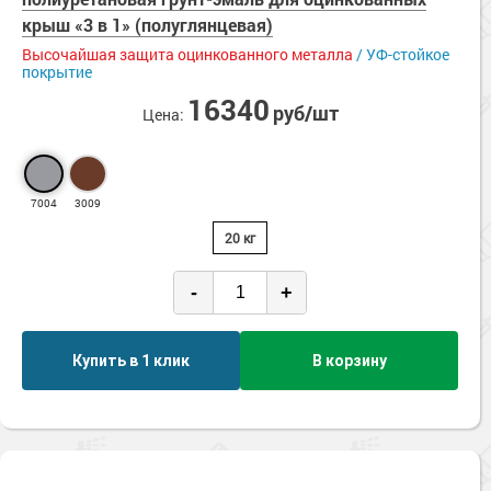
Сопутствующие товары
Морозостойкие краски для металла
крыш «3 в 1» (полуглянцевая)
Морозостойкие краски для фасада
Высочайшая защита оцинкованного металла
/ УФ-стойкое
покрытие
Сопутствующие товары
16340
руб/шт
Цена:
7004
3009
20 кг
-
+
Купить в 1 клик
В корзину