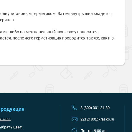
полиуретановым герметиком. Затем внутрь шва кладется
териала.
ми: либо на межпанельный шов сразу наносится
ся, после чего герметизация проводится так же, как и в
Наверх
8 (800) 301-21-80
родукция
аталог
2212180@krasko.ru
ыбрать цвет
Пн - пт: 9:00 до