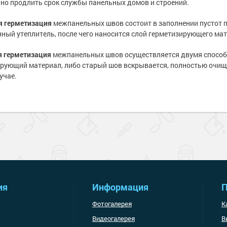
но продлить срок службы панельных домов и строений.
е
рукции
я металла
краски
 краски для
я герметизация
межпанельных швов состоит в заполнении пустот 
ов
ный утеплитель, после чего наносится слой герметизирующего ма
 оборудование
е товары
е товары
 краски для
я герметизация
межпанельных швов осуществляется двумя способа
е ремонтные
рующий материал, либо старый шов вскрывается, полностью очищает
металла
учае.
 краски для
е стены
е товары
е товары
ия
Информация
П
Фотогалерея
К
Видеогалерея
В