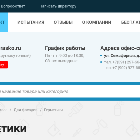
Вопрос-ответ
Написать директору
КТ
ИСПЫТАНИЯ
ОТЗЫВЫ
О КОМПАНИИ
БЕСПЛА
asko.ru
График работы
Адреса офис-с
круглосуточный)
Пн - пт: 9:00 до 18:00,
ул. Семафорная, д.
Сб, вс: выходные
тел. +7(391) 297-66
ку
тел. +7 (902) 927-6
ые полы
алог
/
Для фасадов
/
Герметики
олы
ые полы
ЕТИКИ
дные наливные
олы
о металлу