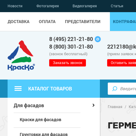
Новости
Фотогалерея
Видеогалерея
Статьи
ДОСТАВКА
ОПЛАТА
ПРЕДСТАВИТЕЛИ
КОНТРАФА
8 (495) 221-21-80
8 (800) 301-21-80
2212180@kr
(звонок бесплатный)
(прием заявок 
Заказать звонок
Оставить заяв
КАТАЛОГ ТОВАРОВ
Полиуретанов
Полимерные наливные полы
Для фасадов
Главная
/
Кат
Краски для фасадов
Эпоксидные п
Полиуретанов
Для бетонных полов
ГЕРМ
Грунтовки для фасадов
Водно-эпокси
Эпоксидные п
Грунт-эмали п
Для металла